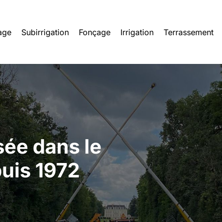
age
Subirrigation
Fonçage
Irrigation
Terrassement
sée dans le
sée dans le
puis 1972
puis 1972