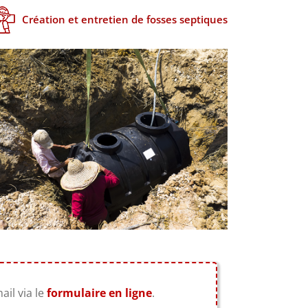
Création et entretien de fosses septiques
il via le
formulaire en ligne
.