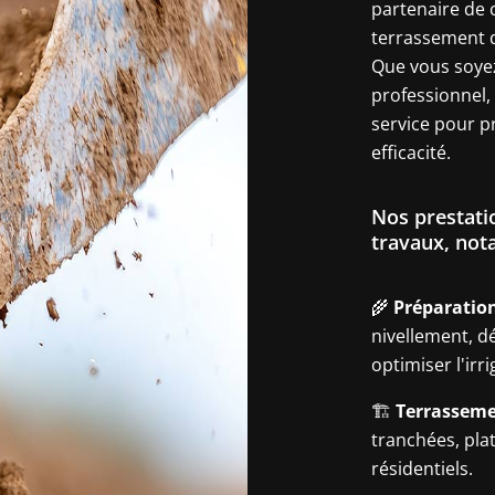
partenaire de 
terrassement da
Que vous soyez 
professionnel,
service pour p
efficacité.
Nos prestati
travaux, no
🌾
Préparation 
nivellement, d
optimiser l'irri
🏗️
Terrasseme
tranchées, pla
résidentiels.