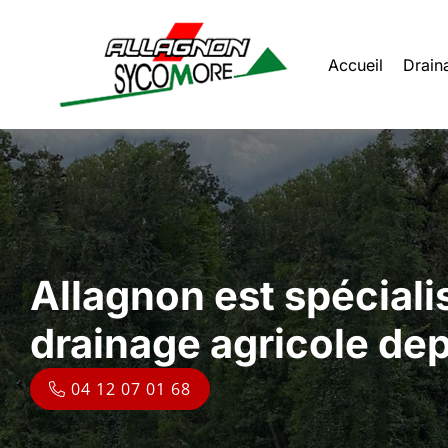
Accueil
Drain
Allagnon est spéciali
Allagnon est spéciali
drainage agricole de
drainage agricole de
04 12 07 01 68
04 12 07 01 68