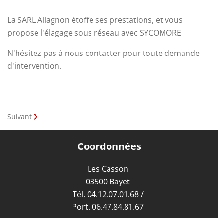
La SARL Allagnon étoffe ses prestations, et vous
propose l'élagage sous réseau avec SYCOMORE!
N'hésitez pas à nous contacter pour toute demande
d'intervention.
Suivant
Coordonnées
Les Casson
03500 Bayet
Tél.
04.12.07.01.68
/
Port.
06.47.84.81.67